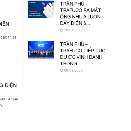
TRẦN PHÚ -
TRAFUCO RA MẮT
ỐNG NHỰA LUỒN
DÂY ĐIỆN &...
ĐIỆN
20/01/2026
các thiết
TRẦN PHÚ –
TRAFUCO TIẾP TỤC
ĐƯỢC VINH DANH
TRONG...
09/01/2026
G ĐIỆN
xảy ra quá
y.