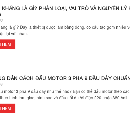
KHÁNG LÀ GÌ? PHÂN LOẠI, VAI TRÒ VÀ NGUYÊN LÝ
G
22
áng là gì? Đây là thiết bị được làm bằng đồng, có cấu tạo gồm nhiều 
ộn lại với nhau.
 THÊM
G DẪN CÁCH ĐẤU MOTOR 3 PHA 9 ĐẦU DÂY CHUẨ
22
u motor 3 pha 9 đầu dây như thế nào? Bạn có thể đấu motor theo các
theo hình tam giác, hình sao và đấu nối ở lưới điện 220 hoặc 380 Volt.
 THÊM