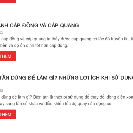
ÁNH CÁP ĐỒNG VÀ CÁP QUANG
22
 cáp đồng và cáp quang ta thấy được cáp quang có tốc độ truyền tin, t
 bền và độ ổn định tốt hơn cáp đồng.
 THÊM
TẦN DÙNG ĐỂ LÀM GÌ? NHỮNG LỢI ÍCH KHI SỬ DỤN
22
 dùng để làm gì? Biến tần là thiết bị sử dụng để thay đổi dòng điện xoa
này sang tần số khác và điều khiển tốc độ quay của động cơ.
 THÊM