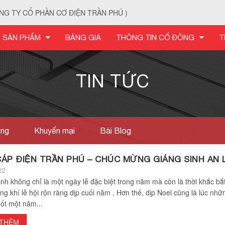
NG TY CỔ PHẦN CƠ ĐIỆN TRẦN PHÚ )
SẢN PHẨM
BẢNG GIÁ
THÔNG TIN CỔ ĐÔNG
T
TIN TỨC
ờng
Khuyến mại
Bài Blog
CÁP ĐIỆN TRẦN PHÚ – CHÚC MỪNG GIÁNG SINH AN 
22
inh không chỉ là một ngày lễ đặc biệt trong năm mà còn là thời khắc bắ
g khí lễ hội rộn ràng dịp cuối năm . Hơn thế, dịp Noel cũng là lúc nhữ
uốt một năm...
 THÊM