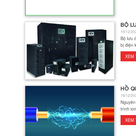
BỘ LƯ
19/12/20
Bộ lưu đ
bị điện 
XEM
HỒ Q
18/12/20
Nguyên 
trình i
XEM