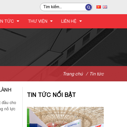
IN TỨC
THƯ VIỆN
LIÊN HỆ
Trang chủ
/
Tin tức
LÀNH
TIN TỨC NỔI BẬT
t đầu cho
ng nỗ lực