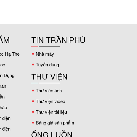
ẨM
TIN TRẦN PHÚ
ọc Hạ Thế
Nhà máy
ọc
Tuyển dụng
ân Dụng
THƯ VIỆN
rần
Thư viện ảnh
ần
Thư viện video
hác
Thư viện tài liệu
 điện
Bảng giá sản phẩm
 điện
ỐNG LUỒN