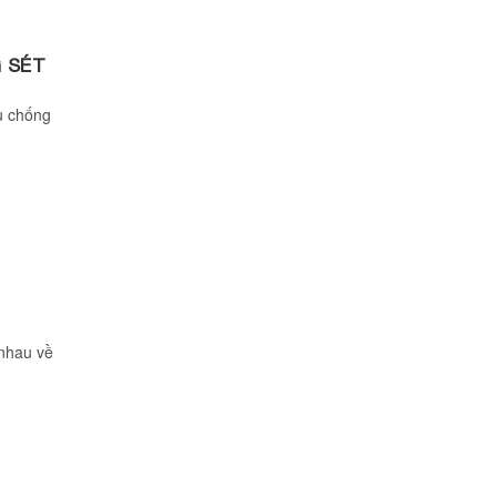
 SÉT
ụ chống
 nhau về