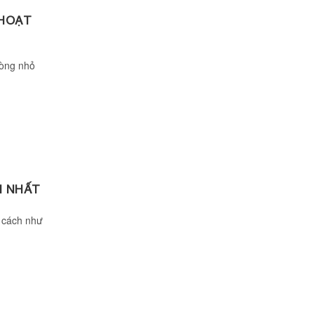
 HOẠT
vòng nhỏ
N NHẤT
 cách như