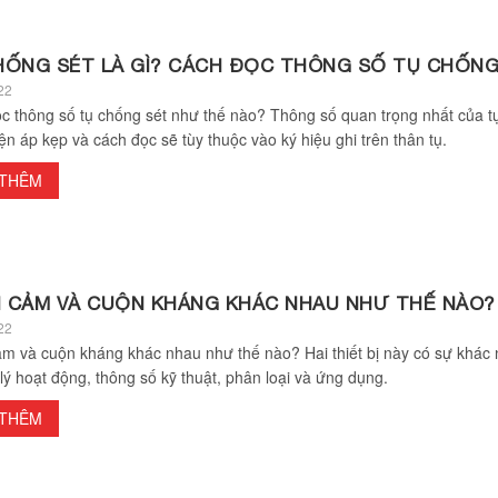
HỐNG SÉT LÀ GÌ? CÁCH ĐỌC THÔNG SỐ TỤ CHỐNG
22
c thông số tụ chống sét như thế nào? Thông số quan trọng nhất của t
iện áp kẹp và cách đọc sẽ tùy thuộc vào ký hiệu ghi trên thân tụ.
 THÊM
 CẢM VÀ CUỘN KHÁNG KHÁC NHAU NHƯ THẾ NÀO?
22
m và cuộn kháng khác nhau như thế nào? Hai thiết bị này có sự khác
lý hoạt động, thông số kỹ thuật, phân loại và ứng dụng.
 THÊM