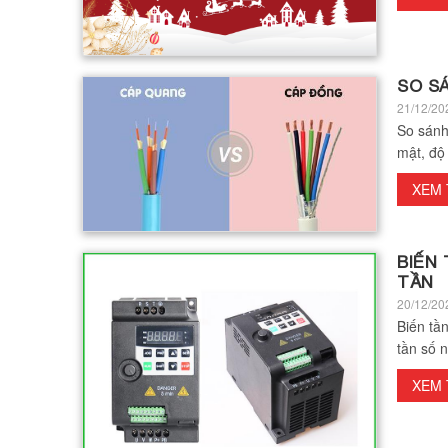
SO S
21/12/20
So sánh
mật, độ
XEM
BIẾN 
TẦN
20/12/20
Biến tần
tần số 
XEM