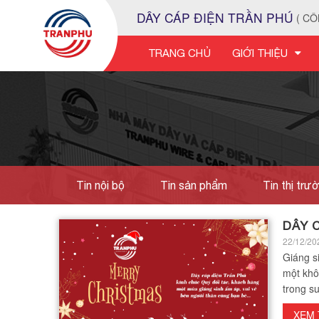
DÂY CÁP ĐIỆN TRẦN PHÚ
( CÔ
TRANG CHỦ
GIỚI THIỆU
Tin nội bộ
Tin sản phẩm
Tin thị trư
Tuyển dụng
DÂY 
22/12/20
Giáng s
một khôn
trong s
XEM