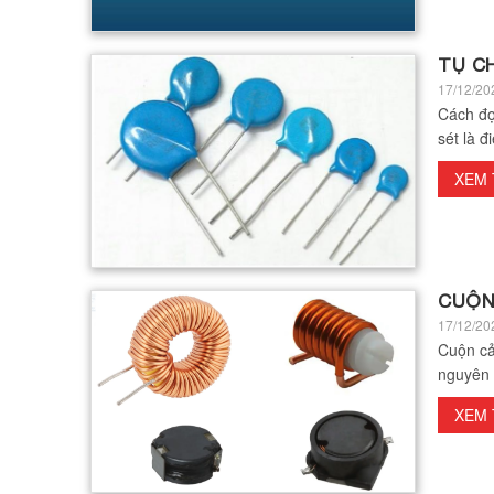
TỤ C
17/12/20
Cách đọ
sét là đ
XEM
CUỘN
17/12/20
Cuộn cả
nguyên 
XEM