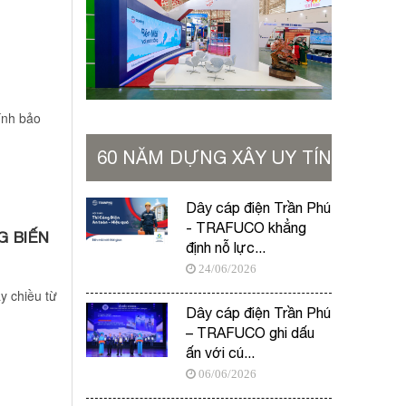
ính bảo
60 NĂM DỰNG XÂY UY TÍN
VỮNG BỀN
Dây cáp điện Trần Phú
- TRAFUCO khẳng
G BIẾN
định nỗ lực...
24/06/2026
y chiều từ
Dây cáp điện Trần Phú
– TRAFUCO ghi dấu
ấn với cú...
06/06/2026