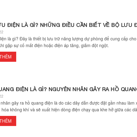
U ĐIỆN LÀ GÌ? NHỮNG ĐIỀU CẦN BIẾT VỀ BỘ LƯU 
22
iện là gì? Đây là thiết bị lưu trữ năng lượng dự phòng để cung cấp cho 
khi gặp sự cố mất điện hoặc điện áp tăng, giảm đột ngột.
 THÊM
UANG ĐIỆN LÀ GÌ? NGUYÊN NHÂN GÂY RA HỒ QUAN
22
nhân gây ra hồ quang điện là do các dây dẫn được đặt gần nhau làm 
on hóa không khí và sẽ xuất hiện dòng điện chạy qua khe hở giữa các dâ
 THÊM