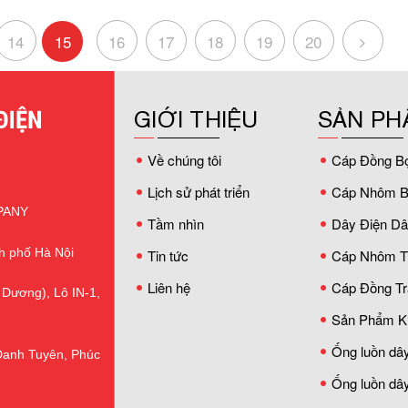
14
15
16
17
18
19
20
GIỚI THIỆU
SẢN PH
Về chúng tôi
Cáp Đồng B
Lịch sử phát triển
Cáp Nhôm B
PANY
Tầm nhìn
Dây Điện D
h phố Hà Nội
Tin tức
Cáp Nhôm T
Liên hệ
Cáp Đồng Tr
 Dương), Lô IN-1,
Sản Phẩm K
Ống luồn dây
Danh Tuyên, Phúc
Ống luồn dây