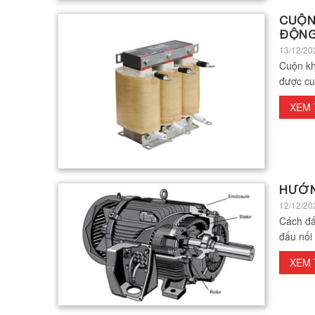
CUỘN 
ĐỘN
13/12/20
Cuộn kh
được cu
XEM
HƯỚN
12/12/20
Cách đấ
đấu nối 
XEM