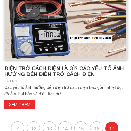
ĐIỆN TRỞ CÁCH ĐIỆN LÀ GÌ? CÁC YẾU TỐ ẢNH
HƯỞNG ĐẾN ĐIỆN TRỞ CÁCH ĐIỆN
27/11/2022
Các yếu tố ảnh hưởng đến điện trở cách điện bao gồm nhiệt độ,
độ ẩm, bụi bẩn và điện tích dư.
XEM THÊM
12
13
14
15
16
17