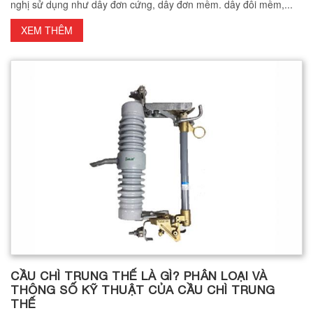
nghị sử dụng như dây đơn cứng, dây đơn mềm. dây đôi mềm,...
XEM THÊM
CẦU CHÌ TRUNG THẾ LÀ GÌ? PHÂN LOẠI VÀ
THÔNG SỐ KỸ THUẬT CỦA CẦU CHÌ TRUNG
THẾ