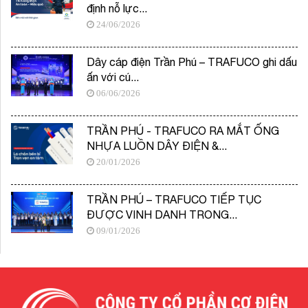
định nỗ lực...
24/06/2026
Dây cáp điện Trần Phú – TRAFUCO ghi dấu
ấn với cú...
06/06/2026
TRẦN PHÚ - TRAFUCO RA MẮT ỐNG
NHỰA LUỒN DÂY ĐIỆN &...
20/01/2026
TRẦN PHÚ – TRAFUCO TIẾP TỤC
ĐƯỢC VINH DANH TRONG...
09/01/2026