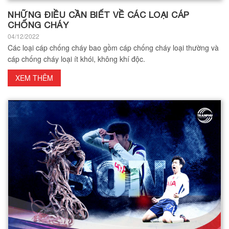
NHỮNG ĐIỀU CẦN BIẾT VỀ CÁC LOẠI CÁP
CHỐNG CHÁY
04/12/2022
Các loại cáp chống cháy bao gồm cáp chống cháy loại thường và
cáp chống cháy loại ít khói, không khí độc.
XEM THÊM