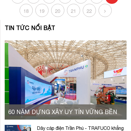
18
19
20
21
22
TIN TỨC NỔI BẬT
60 NĂM DỰNG XÂY UY TÍN VỮNG BỀN
Dây cáp điện Trần Phú - TRAFUCO khẳng