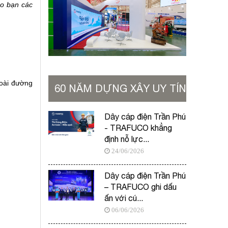
ho bạn các
goài đường
60 NĂM DỰNG XÂY UY TÍN
VỮNG BỀN
Dây cáp điện Trần Phú
- TRAFUCO khẳng
định nỗ lực...
24/06/2026
Dây cáp điện Trần Phú
– TRAFUCO ghi dấu
ấn với cú...
06/06/2026