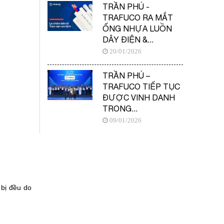
TRẦN PHÚ -
TRAFUCO RA MẮT
ỐNG NHỰA LUỒN
DÂY ĐIỆN &...
20/01/2026
TRẦN PHÚ –
TRAFUCO TIẾP TỤC
ĐƯỢC VINH DANH
TRONG...
09/01/2026
 bị đều do