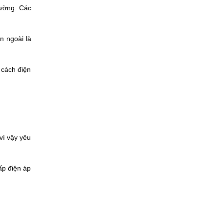
tường. Các
n ngoài là
 cách điện
vì vậy yêu
ấp điện áp