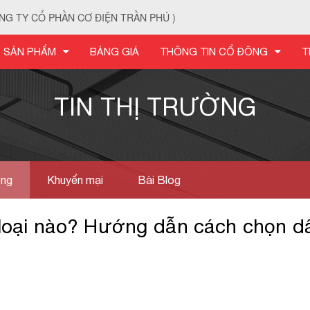
NG TY CỔ PHẦN CƠ ĐIỆN TRẦN PHÚ )
SẢN PHẨM
BẢNG GIÁ
THÔNG TIN CỔ ĐÔNG
T
TIN THỊ TRƯỜNG
ờng
Khuyến mại
Bài Blog
 loại nào? Hướng dẫn cách chọn d