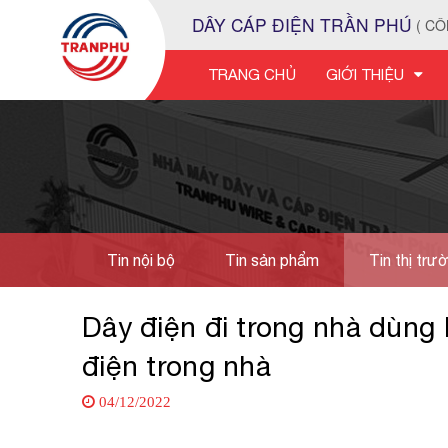
DÂY CÁP ĐIỆN TRẦN PHÚ
( CÔ
TRANG CHỦ
GIỚI THIỆU
Tin nội bộ
Tin sản phẩm
Tin thị trư
Tuyển dụng
Dây điện đi trong nhà dùng
điện trong nhà
04/12/2022