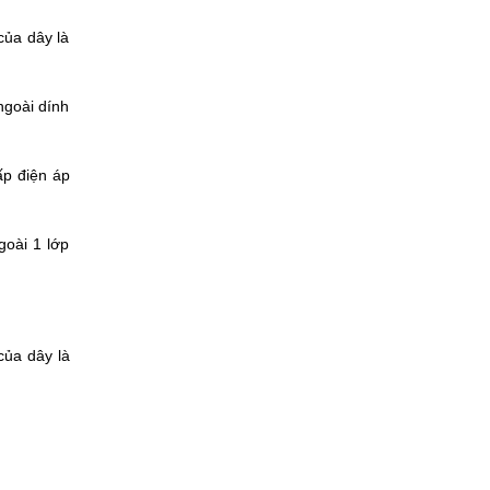
của dây là
ngoài dính
ấp điện áp
oài 1 lớp
của dây là