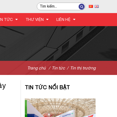
IN TỨC
THƯ VIỆN
LIÊN HỆ
Trang chủ
/
Tin tức
/
Tin thị trường
ây
TIN TỨC NỔI BẬT