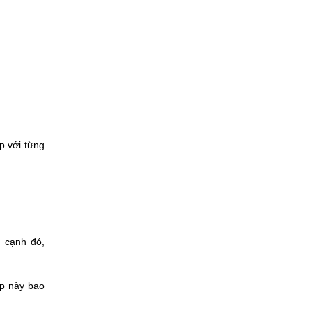
p với từng
n cạnh đó,
áp này bao