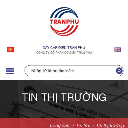
DÂY CÁP ĐIỆN TRẦN PHÚ
( CÔNG TY CỔ PHẦN CƠ ĐIỆN TRẦN PHÚ )
TIN THỊ TRƯỜNG
Trang chủ
/
Tin tức
/
Tin thị trường