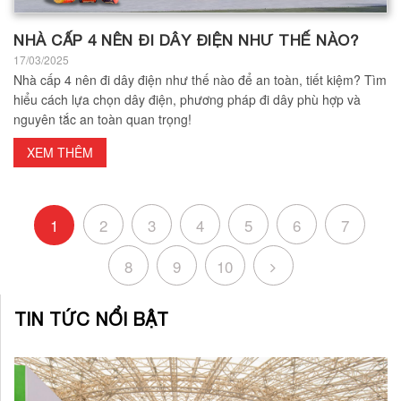
NHÀ CẤP 4 NÊN ĐI DÂY ĐIỆN NHƯ THẾ NÀO?
17/03/2025
Nhà cấp 4 nên đi dây điện như thế nào để an toàn, tiết kiệm? Tìm
hiểu cách lựa chọn dây điện, phương pháp đi dây phù hợp và
nguyên tắc an toàn quan trọng!
XEM THÊM
1
2
3
4
5
6
7
8
9
10
TIN TỨC NỔI BẬT