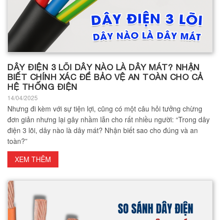
DÂY ĐIỆN 3 LÕI DÂY NÀO LÀ DÂY MÁT? NHẬN
BIẾT CHÍNH XÁC ĐỂ BẢO VỆ AN TOÀN CHO CẢ
HỆ THỐNG ĐIỆN
14/04/2025
Nhưng đi kèm với sự tiện lợi, cũng có một câu hỏi tưởng chừng
đơn giản nhưng lại gây nhầm lẫn cho rất nhiều người: “Trong dây
điện 3 lõi, dây nào là dây mát? Nhận biết sao cho đúng và an
toàn?”
XEM THÊM