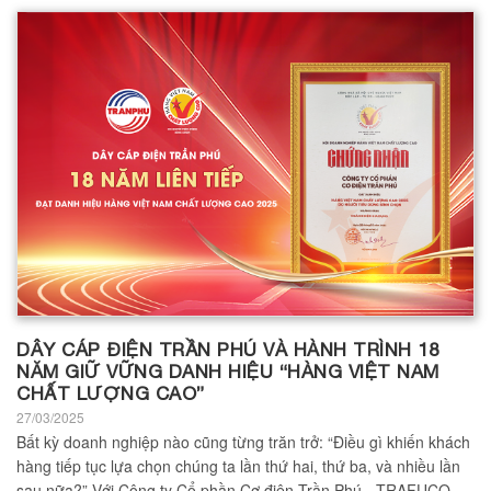
DÂY CÁP ĐIỆN TRẦN PHÚ VÀ HÀNH TRÌNH 18
NĂM GIỮ VỮNG DANH HIỆU “HÀNG VIỆT NAM
CHẤT LƯỢNG CAO”
27/03/2025
Bất kỳ doanh nghiệp nào cũng từng trăn trở: “Điều gì khiến khách
hàng tiếp tục lựa chọn chúng ta lần thứ hai, thứ ba, và nhiều lần
sau nữa?” Với Công ty Cổ phần Cơ điện Trần Phú - TRAFUCO,