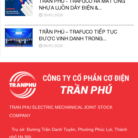
TRẦN PHÚ - TRAFUCO RA MẮT ỐNG
NHỰA LUỒN DÂY ĐIỆN &...
20/01/2026
TRẦN PHÚ – TRAFUCO TIẾP TỤC
ĐƯỢC VINH DANH TRONG...
09/01/2026
TRAN PHU ELECTRIC MECHANICAL JOINT STOCK
COMPANY
Trụ sở: Đường Trần Danh Tuyên, Phường Phúc Lợi, Thành
phố Hà Nội