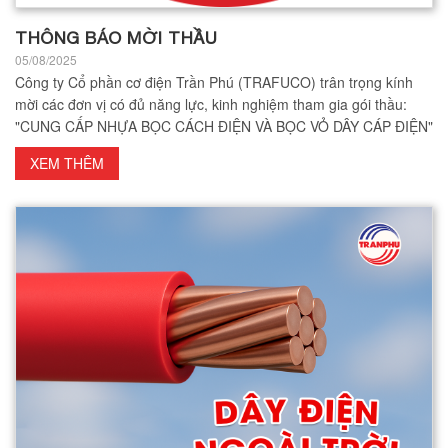
THÔNG BÁO MỜI THẦU
05/08/2025
Công ty Cổ phần cơ điện Trần Phú (TRAFUCO) trân trọng kính
mời các đơn vị có đủ năng lực, kinh nghiệm tham gia gói thầu:
"CUNG CẤP NHỰA BỌC CÁCH ĐIỆN VÀ BỌC VỎ DÂY CÁP ĐIỆN"
XEM THÊM