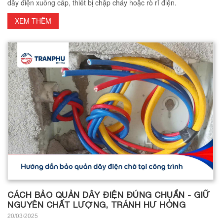
dây điện xuống cấp, thiết bị chập cháy hoặc rò rỉ điện.
XEM THÊM
CÁCH BẢO QUẢN DÂY ĐIỆN ĐÚNG CHUẨN - GIỮ
NGUYÊN CHẤT LƯỢNG, TRÁNH HƯ HỎNG
20/03/2025