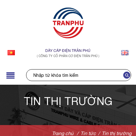
DÂY CÁP ĐIỆN TRẦN PHÚ
( CÔNG TY CỔ PHẦN CƠ ĐIỆN TRẦN PHÚ )
TIN THỊ TRƯỜNG
Trang chủ
/
Tin tức
/
Tin thị trường