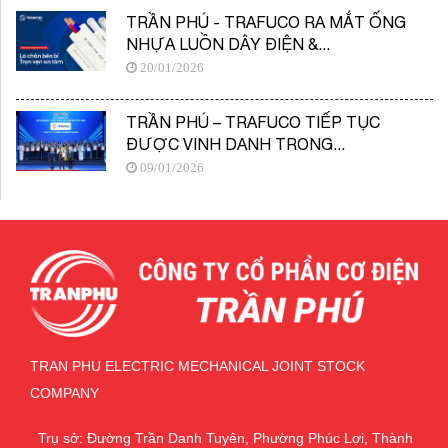
TRẦN PHÚ - TRAFUCO RA MẮT ỐNG
NHỰA LUỒN DÂY ĐIỆN &...
20/01/2026
TRẦN PHÚ – TRAFUCO TIẾP TỤC
ĐƯỢC VINH DANH TRONG...
09/01/2026
TRAN PHU ELECTRIC MECHANICAL JOINT STOCK
COMPANY
Trụ sở: Đường Trần Danh Tuyên, Phường Phúc Lợi, Thành