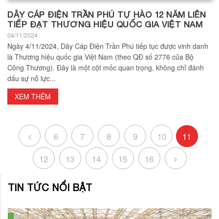
DÂY CÁP ĐIỆN TRẦN PHÚ TỰ HÀO 12 NĂM LIÊN
TIẾP ĐẠT THƯƠNG HIỆU QUỐC GIA VIỆT NAM
04/11/2024
Ngày 4/11/2024, Dây Cáp Điện Trần Phú tiếp tục được vinh danh
là Thương hiệu quốc gia Việt Nam (theo QĐ số 2776 của Bộ
Công Thương). Đây là một cột mốc quan trọng, không chỉ đánh
dấu sự nỗ lực...
XEM THÊM
6
7
8
9
10
11
12
13
14
15
16
TIN TỨC NỔI BẬT