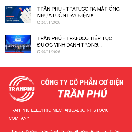
TRẦN PHÚ - TRAFUCO RA MẮT ỐNG
NHỰA LUỒN DÂY ĐIỆN &...
20/01/2026
TRẦN PHÚ – TRAFUCO TIẾP TỤC
ĐƯỢC VINH DANH TRONG...
09/01/2026
TRAN PHU ELECTRIC MECHANICAL JOINT STOCK
COMPANY
Trụ sở: Đường Trần Danh Tuyên, Phường Phúc Lợi, Thành