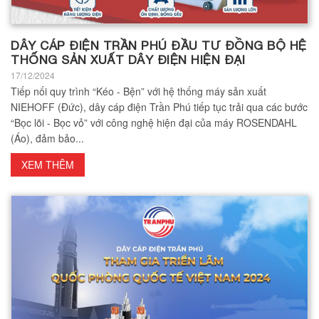
DÂY CÁP ĐIỆN TRẦN PHÚ ĐẦU TƯ ĐỒNG BỘ HỆ
THỐNG SẢN XUẤT DÂY ĐIỆN HIỆN ĐẠI
17/12/2024
Tiếp nối quy trình “Kéo - Bện” với hệ thống máy sản xuất
NIEHOFF (Đức), dây cáp điện Trần Phú tiếp tục trải qua các bước
“Bọc lõi - Bọc vỏ” với công nghệ hiện đại của máy ROSENDAHL
(Áo), đảm bảo...
XEM THÊM