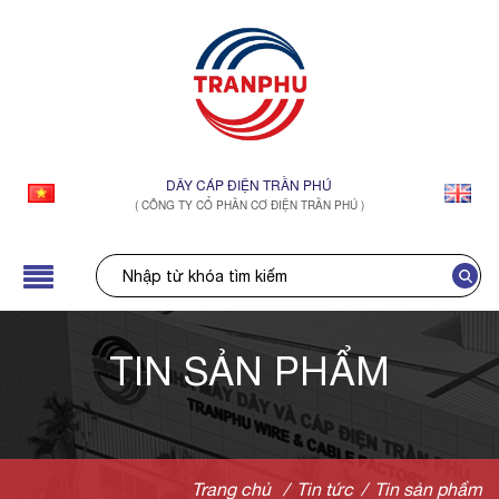
DÂY CÁP ĐIỆN TRẦN PHÚ
( CÔNG TY CỔ PHẦN CƠ ĐIỆN TRẦN PHÚ )
TIN SẢN PHẨM
Trang chủ
/
Tin tức
/
Tin sản phẩm