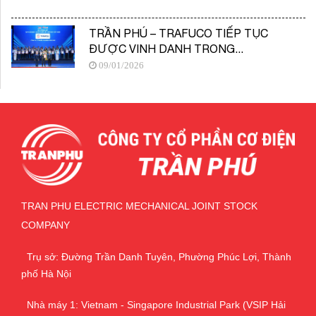
TRẦN PHÚ – TRAFUCO TIẾP TỤC
ĐƯỢC VINH DANH TRONG...
09/01/2026
TRAN PHU ELECTRIC MECHANICAL JOINT STOCK
COMPANY
Trụ sở: Đường Trần Danh Tuyên, Phường Phúc Lợi, Thành
phố Hà Nội
Nhà máy 1: Vietnam - Singapore Industrial Park (VSIP Hải