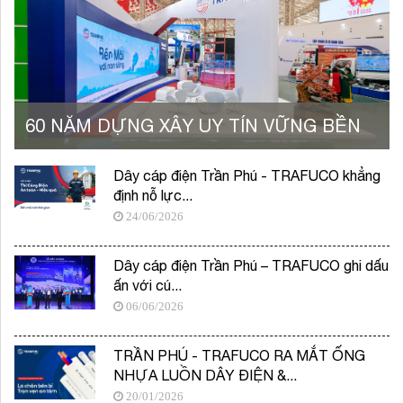
60 NĂM DỰNG XÂY UY TÍN VỮNG BỀN
Dây cáp điện Trần Phú - TRAFUCO khẳng
định nỗ lực...
24/06/2026
Dây cáp điện Trần Phú – TRAFUCO ghi dấu
ấn với cú...
06/06/2026
TRẦN PHÚ - TRAFUCO RA MẮT ỐNG
NHỰA LUỒN DÂY ĐIỆN &...
20/01/2026