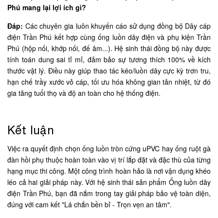
Phú mang lại lợi ích gì?
Đáp:
Các chuyên gia luôn khuyến cáo sử dụng đồng bộ Dây cáp
điện Trần Phú kết hợp cùng ống luồn dây điện và phụ kiện Trần
Phú (hộp nối, khớp nối, đế âm...). Hệ sinh thái đồng bộ này được
tính toán dung sai tỉ mỉ, đảm bảo sự tương thích 100% về kích
thước vật lý. Điều này giúp thao tác kéo/luồn dây cực kỳ trơn tru,
hạn chế trầy xước vỏ cáp, tối ưu hóa không gian tản nhiệt, từ đó
gia tăng tuổi thọ và độ an toàn cho hệ thống điện.
Kết luận
Việc ra quyết định chọn ống luồn tròn cứng uPVC hay ống ruột gà
đàn hồi phụ thuộc hoàn toàn vào vị trí lắp đặt và đặc thù của từng
hạng mục thi công. Một công trình hoàn hảo là nơi vận dụng khéo
léo cả hai giải pháp này. Với hệ sinh thái sản phẩm Ống luồn dây
điện Trần Phú, bạn đã nắm trong tay giải pháp bảo vệ toàn diện,
đúng với cam kết "Lá chắn bền bỉ - Trọn vẹn an tâm".