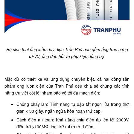
Hệ sinh thái ống luồn dây điện Trần Phú bao gồm ống tròn cứng
uPVC, ống đàn hồi và phụ kiện đồng bộ
Mặc dù có thiết kế và ứng dụng chuyên biệt, cả hai dòng sản
phẩm ống luồn điện của Trần Phú đều chia sẻ chung các tính
năng ưu việt cốt lõi nhằm bảo vệ tối đa mạch điện:
Chống cháy lan: Tính năng tự dập tắt ngọn lửa trong thời
gian < 30 giây, ngăn ngừa hỏa hoạn thứ cấp.
Cách điện an toàn: Khả năng chịu điện áp lên tới 2000V,
điện trở >100MΩ, loại trừ rủi ro rò rỉ điện.