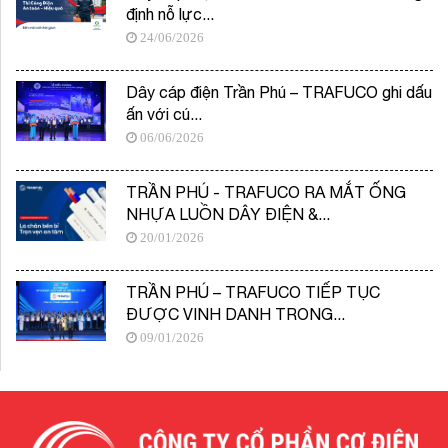
định nỗ lực...
24/06/2026
Dây cáp điện Trần Phú – TRAFUCO ghi dấu
ấn với cú...
06/06/2026
TRẦN PHÚ - TRAFUCO RA MẮT ỐNG
NHỰA LUỒN DÂY ĐIỆN &...
20/01/2026
TRẦN PHÚ – TRAFUCO TIẾP TỤC
ĐƯỢC VINH DANH TRONG...
09/01/2026