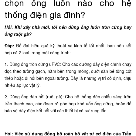
chọn ống luồn nào cho hệ
thống điện gia đình?
Hỏi: Khi xây nhà mới, tôi nên dùng ống luồn tròn cứng hay
ống ruột gà?
Đáp:
Để đạt hiệu quả kỹ thuật và kinh tế tốt nhất, bạn nên kết
hợp cả 2 loại trong một công trình:
1. Dùng ống tròn cứng uPVC: Cho các đường dây điện chính chạy
dọc theo tường gạch, nằm bên trong móng, dưới sàn bê tông cốt
thép hoặc đi nổi bên ngoài tường. Đây là những vị trí cố định, chịu
nhiều áp lực vật lý.
2. Dùng ống đàn hồi (ruột gà): Cho hệ thống đèn chiếu sáng trên
trần thạch cao, các đoạn rẽ góc hẹp khó uốn ống cứng, hoặc để
bảo vệ dây điện kết nối với các thiết bị có sự rung lắc.
Hỏi: Việc sử dụng đồng bộ toàn bộ vật tư cơ điện của Trần