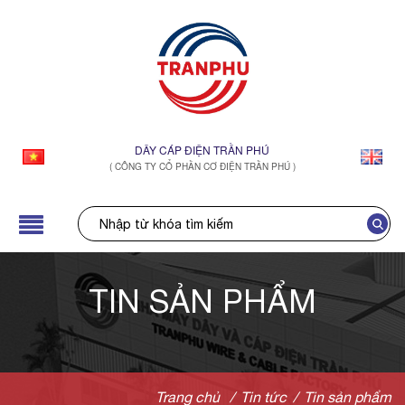
DÂY CÁP ĐIỆN TRẦN PHÚ
( CÔNG TY CỔ PHẦN CƠ ĐIỆN TRẦN PHÚ )
TIN SẢN PHẨM
Trang chủ
/
Tin tức
/
Tin sản phẩm