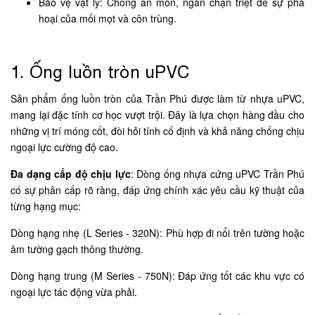
Bảo vệ vật lý: Chống ăn mòn, ngăn chặn triệt để sự phá
hoại của mối mọt và côn trùng.
1. Ống luồn tròn uPVC
Sản phẩm ống luồn tròn của Trần Phú được làm từ nhựa uPVC,
mang lại đặc tính cơ học vượt trội. Đây là lựa chọn hàng đầu cho
những vị trí móng cốt, đòi hỏi tính cố định và khả năng chống chịu
ngoại lực cường độ cao.
Đa dạng cấp độ chịu lực
: Dòng ống nhựa cứng uPVC Trần Phú
có sự phân cấp rõ ràng, đáp ứng chính xác yêu cầu kỹ thuật của
từng hạng mục:
Dòng hạng nhẹ (L Series - 320N): Phù hợp đi nổi trên tường hoặc
âm tường gạch thông thường.
Dòng hạng trung (M Series - 750N): Đáp ứng tốt các khu vực có
ngoại lực tác động vừa phải.