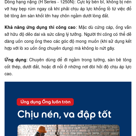
Dòng hạng nặng (H Series - 1250N): Cực kỳ bền bỉ, không bị nén
vỡ hay bẹp rúm ngay cả khi phải chịu áp lực khổng lồ từ việc đổ
bê tông âm sàn khối lớn hay chôn ngầm dưới lòng đất.
Khả năng ứng dụng thi công cao
: Mặc dù cứng cáp, ống vẫn
sở hữu độ dẻo dai và sức căng lý tưởng. Người thi công có thể dễ
dàng uốn cong ống theo các góc độ mong muốn (khi sử dụng kết
hợp với lò xo uốn ống chuyên dụng) mà không lo nứt gãy.
Ứng dụng
: Chuyên dùng để đi ngầm trong tường, sàn bê tông
cốt thép, dưới đất, hoặc đi nổi ở những nơi đòi hỏi độ chịu áp lực
cao.