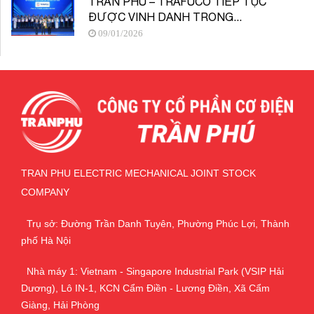
TRẦN PHÚ – TRAFUCO TIẾP TỤC
ĐƯỢC VINH DANH TRONG...
09/01/2026
TRAN PHU ELECTRIC MECHANICAL JOINT STOCK
COMPANY
Trụ sở: Đường Trần Danh Tuyên, Phường Phúc Lợi, Thành
phố Hà Nội
Nhà máy 1: Vietnam - Singapore Industrial Park (VSIP Hải
Dương), Lô IN-1, KCN Cẩm Điền - Lương Điền, Xã Cẩm
Giàng, Hải Phòng