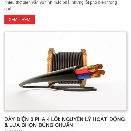
nhiều thợ điện vẫn vô tình mắc phải những lỗi phổ biến trong
quá...
XEM THÊM
DÂY ĐIỆN 3 PHA 4 LÕI: NGUYÊN LÝ HOẠT ĐỘNG
& LỰA CHỌN ĐÚNG CHUẨN