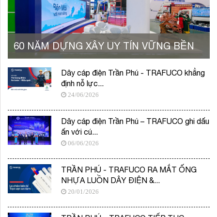
60 NĂM DỰNG XÂY UY TÍN VỮNG BỀN
Dây cáp điện Trần Phú - TRAFUCO khẳng
định nỗ lực...
24/06/2026
Dây cáp điện Trần Phú – TRAFUCO ghi dấu
ấn với cú...
06/06/2026
TRẦN PHÚ - TRAFUCO RA MẮT ỐNG
NHỰA LUỒN DÂY ĐIỆN &...
20/01/2026