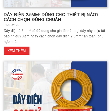
DÂY ĐIỆN 2.5MM² DÙNG CHO THIẾT BỊ NÀO?
CÁCH CHỌN ĐÚNG CHUẨN
02/03/2025
Dây điện 2.5mm² có đủ dùng cho gia đình? Loại dây này chịu tải
bao nhiêu? Xem ngay cách chọn dây điện 2.5mm² an toàn, phù
hợp nhất.
XEM THÊM