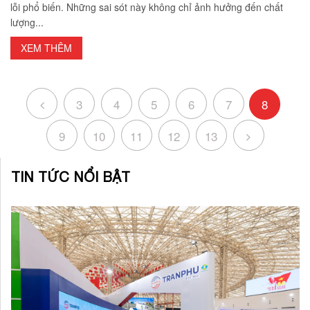
lỗi phổ biến. Những sai sót này không chỉ ảnh hưởng đến chất
lượng...
XEM THÊM
3
4
5
6
7
8
9
10
11
12
13
TIN TỨC NỔI BẬT