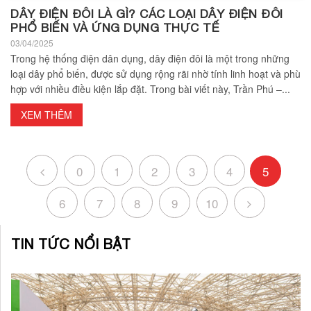
DÂY ĐIỆN ĐÔI LÀ GÌ? CÁC LOẠI DÂY ĐIỆN ĐÔI
PHỔ BIẾN VÀ ỨNG DỤNG THỰC TẾ
03/04/2025
Trong hệ thống điện dân dụng, dây điện đôi là một trong những
loại dây phổ biến, được sử dụng rộng rãi nhờ tính linh hoạt và phù
hợp với nhiều điều kiện lắp đặt. Trong bài viết này, Trần Phú –...
XEM THÊM
0
1
2
3
4
5
6
7
8
9
10
TIN TỨC NỔI BẬT