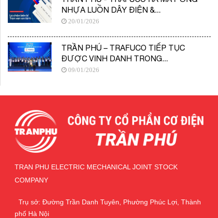
NHỰA LUỒN DÂY ĐIỆN &...
20/01/2026
TRẦN PHÚ – TRAFUCO TIẾP TỤC
ĐƯỢC VINH DANH TRONG...
09/01/2026
TRAN PHU ELECTRIC MECHANICAL JOINT STOCK
COMPANY
Trụ sở: Đường Trần Danh Tuyên, Phường Phúc Lợi, Thành
phố Hà Nội