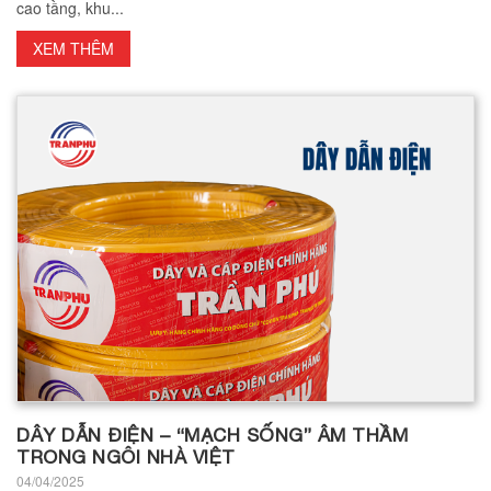
cao tầng, khu...
XEM THÊM
DÂY DẪN ĐIỆN – “MẠCH SỐNG” ÂM THẦM
TRONG NGÔI NHÀ VIỆT
04/04/2025