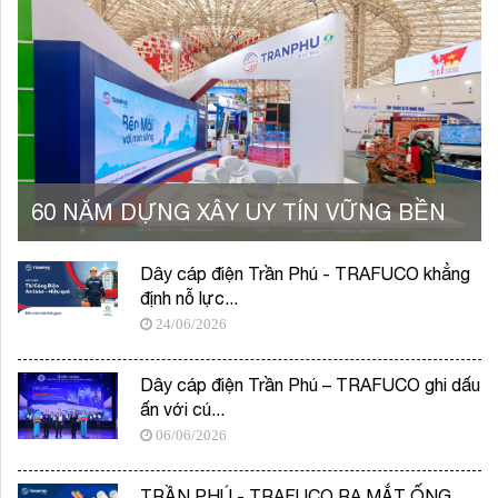
60 NĂM DỰNG XÂY UY TÍN VỮNG BỀN
Dây cáp điện Trần Phú - TRAFUCO khẳng
định nỗ lực...
24/06/2026
Dây cáp điện Trần Phú – TRAFUCO ghi dấu
ấn với cú...
06/06/2026
TRẦN PHÚ - TRAFUCO RA MẮT ỐNG