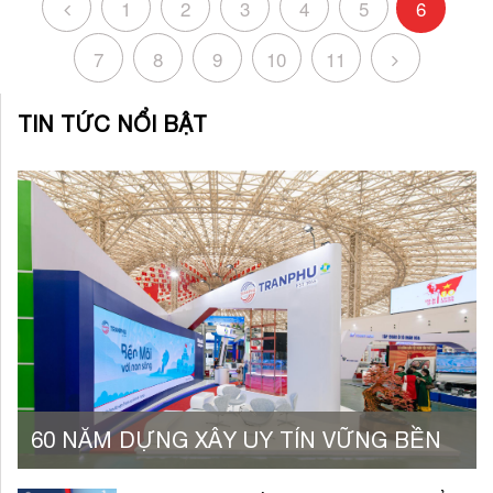
1
2
3
4
5
6
7
8
9
10
11
TIN TỨC NỔI BẬT
60 NĂM DỰNG XÂY UY TÍN VỮNG BỀN