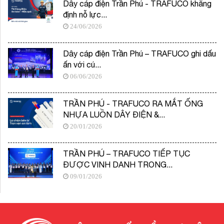
Dây cáp điện Trần Phú - TRAFUCO khẳng
định nỗ lực...
24/06/2026
Dây cáp điện Trần Phú – TRAFUCO ghi dấu
ấn với cú...
06/06/2026
TRẦN PHÚ - TRAFUCO RA MẮT ỐNG
NHỰA LUỒN DÂY ĐIỆN &...
20/01/2026
TRẦN PHÚ – TRAFUCO TIẾP TỤC
ĐƯỢC VINH DANH TRONG...
09/01/2026