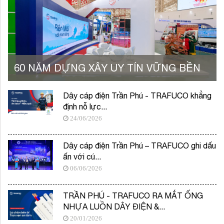
60 NĂM DỰNG XÂY UY TÍN VỮNG BỀN
Dây cáp điện Trần Phú - TRAFUCO khẳng
định nỗ lực...
24/06/2026
Dây cáp điện Trần Phú – TRAFUCO ghi dấu
ấn với cú...
06/06/2026
TRẦN PHÚ - TRAFUCO RA MẮT ỐNG
NHỰA LUỒN DÂY ĐIỆN &...
20/01/2026