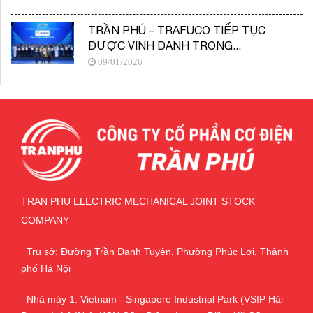
TRẦN PHÚ – TRAFUCO TIẾP TỤC
ĐƯỢC VINH DANH TRONG...
09/01/2026
TRAN PHU ELECTRIC MECHANICAL JOINT STOCK
COMPANY
Trụ sở: Đường Trần Danh Tuyên, Phường Phúc Lợi, Thành
phố Hà Nội
Nhà máy 1: Vietnam - Singapore Industrial Park (VSIP Hải