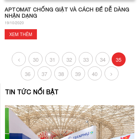
APTOMAT CHỐNG GIẬT VÀ CÁCH ĐỂ DỄ DÀNG
NHẬN DẠNG
19/10/2020
XEM THÊM
30
31
32
33
34
35
36
37
38
39
40
TIN TỨC NỔI BẬT