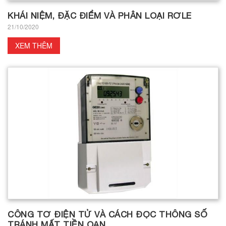
KHÁI NIỆM, ĐẶC ĐIỂM VÀ PHÂN LOẠI RƠLE
21/10/2020
XEM THÊM
CÔNG TƠ ĐIỆN TỬ VÀ CÁCH ĐỌC THÔNG SỐ
TRÁNH MẤT TIỀN OAN