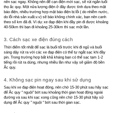
nên sạc ngay. Không nên để cạn điện mới sạc, sẽ rút ngắn tuổi 
thọ ắc quy. Một nửa lượng điện ở đây được tính dựa theo mặt 
báo điện, nhiều trường hợp mặt báo điện bị lỗi ( do nhiễm nước, 
do lỗi nhà sản xuất.v.v) sẽ báo không chính xác, bạn nên canh 
theo số km đã đi. Ví dụ: xe đạp điện khi đầy pin đi được khoảng 
40-50km thì bạn đi khoảng 25-30km thì sạc một lần. 
3. Cách sạc xe điện đúng cách
Thời điểm tốt nhất để sạc là buổi tối trước khi đi ngủ và buổi 
sáng dậy rút ra với các xe đạp điện có thể tự ngắt sạc khi đầy 
pin. Trong trường hợp bất khả kháng bạn có thể sạc tạm 1-2 
tiếng rồi rút ra dùng, nhưng nhiều lần như vậy sẽ giảm độ bền 
Ắc quy.
4. Không sạc pin ngay sau khi sử dụng
Sau khi xe đạp điện hoạt động, nên chờ 15-30 phút sau hãy sạc 
để Ắc quy ‘’ nguội’’ bớt sau khoảng thời gian hoạt động ngoài 
đường và sau khi sạc xong cũng nên chờ 15-30 phút hãy sử 
dụng để Ắc quy ’’ nguội ‘’ bớt sau thời gian sạc.