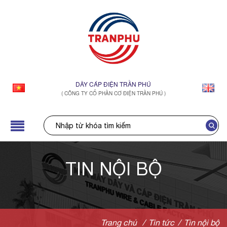
DÂY CÁP ĐIỆN TRẦN PHÚ
( CÔNG TY CỔ PHẦN CƠ ĐIỆN TRẦN PHÚ )
TIN NỘI BỘ
Trang chủ
/
Tin tức
/
Tin nội bộ