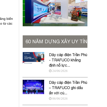
ăng biến 
o từ các 
60 NĂM DỰNG XÂY UY TÍN
VỮNG BỀN
Dây cáp điện Trần Phú
- TRAFUCO khẳng
định nỗ lực...
24/06/2026
Dây cáp điện Trần Phú
– TRAFUCO ghi dấu
ấn với cú...
06/06/2026