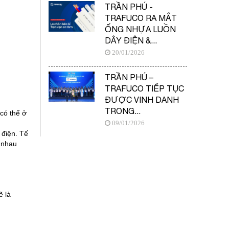
TRẦN PHÚ -
TRAFUCO RA MẮT
ỐNG NHỰA LUỒN
DÂY ĐIỆN &...
20/01/2026
TRẦN PHÚ –
TRAFUCO TIẾP TỤC
ĐƯỢC VINH DANH
TRONG...
có thể ở 
09/01/2026
điện. Tế 
 nhau 
 là 