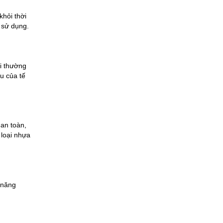
hỏi thời 
 sử dụng. 
i thường 
 của tế 
n toàn, 
loại nhựa 
 năng 