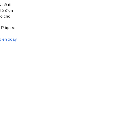
 sẽ di 
từ điện 
ó cho 
P tạo ra 
iện xoay 