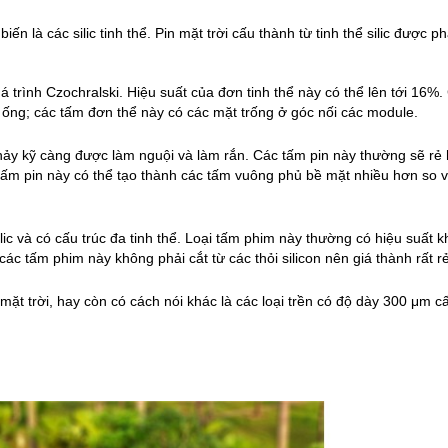
ến là các silic tinh thể. Pin mặt trời cấu thành từ tinh thể silic được ph
trình Czochralski. Hiệu suất của đơn tinh thể này có thể lên tới 16%. C
h ống; các tấm đơn thể này có các mặt trống ở góc nối các module.
 chảy kỹ càng được làm nguội và làm rắn. Các tấm pin này thường sẽ rẻ 
tấm pin này có thể tạo thành các tấm vuông phủ bề mặt nhiều hơn so v
ic và có cấu trúc đa tinh thể. Loại tấm phim này thường có hiệu suất kh
 các tấm phim này không phải cắt từ các thỏi silicon nên giá thành rất rẻ
mặt trời
, hay còn có cách nói khác là các loại trền có độ dày 300 μm cấ