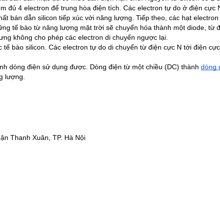
m đủ 4 electron để trung hòa điện tích. Các electron tự do ở điện cực N
t bán dẫn silicon tiếp xúc với năng lượng. Tiếp theo, các hạt electron 
ững tế bào từ năng lượng mặt trời sẽ chuyển hóa thành một diode, từ đ
hưng không cho phép các electron di chuyển ngược lại.
 tế bào silicon. Các electron tự do di chuyển từ điện cực N tới điện cực 
ành dòng điện sử dụng được. 
Dòng điện từ một chiều (DC) thành 
dòng đ
g lượng.
uận Thanh Xuân, TP. Hà Nội