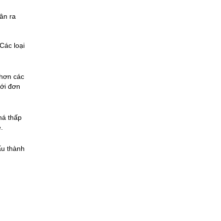
ân ra 
ác loại 
hơn các 
ới đơn 
á thấp 
.
u thành 