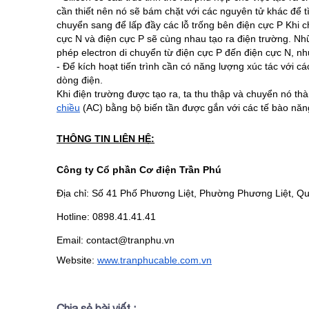
cần thiết nên nó sẽ bám chặt với các nguyên tử khác để tì
chuyển sang để lấp đầy các lỗ trống bên điện cực P Khi chấ
cực N và điện cực P sẽ cùng nhau tạo ra điện trường. Nh
phép electron di chuyển từ điện cực P đến điện cực N, n
- Để kích hoạt tiến trình cần có năng lượng xúc tác với các
dòng điện.
Khi điện trường được tạo ra, ta thu thập và chuyển nó th
chiều
 (AC) bằng bộ
biến tần
 được gắn với các tế bào năn
THÔNG TIN LIÊN HỆ:
Công ty Cổ phần Cơ điện Trần Phú
Địa chỉ: Số 41 Phố Phương Liệt, Phường Phương Liệt, Q
Hotline: 0898.41.41.41
Email: contact@tranphu.vn
Website:
www.tranphucable.com.vn
Chia sẻ bài viết :