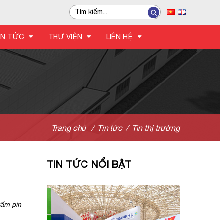
IN TỨC
THƯ VIỆN
LIÊN HỆ
Trang chủ
/
Tin tức
/
Tin thị trường
TIN TỨC NỔI BẬT
ấm pin 