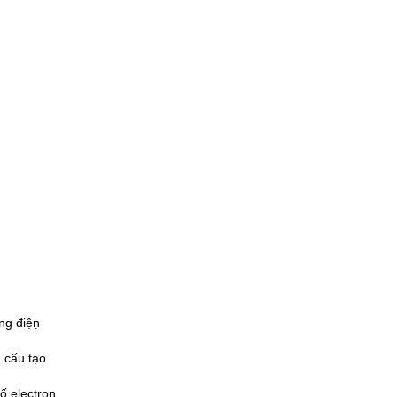
 điệṇ 
 cấu tạo 
 electron 