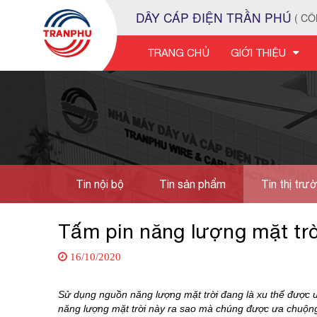
DÂY CÁP ĐIỆN TRẦN PHÚ
( CÔ
TRANG CHỦ
GIỚI THIỆU
Tin nội bộ
Tin sản phẩm
Tin thị trư
Tuyển dụng
Tấm pin năng lượng mặt trờ
16/10/2020
Sử dụng nguồn năng lượng mặt trời đang là xu thế được ư
năng lượng mặt trời này ra sao mà chúng được ưa chuộn