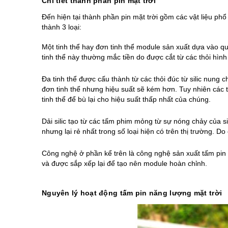
Chi tiết thành phần pin mặt trời
Đến hiện tại thành phần pin mặt trời gồm các vật liệu phổ bi
thành 3 loại:
Một tinh thể hay đơn tinh thể module sản xuất dựa vào quá 
tinh thể này thường mắc tiền do được cắt từ các thỏi hìn
Đa tinh thể được cấu thành từ các thỏi đúc từ silic nung
đơn tinh thể nhưng hiệu suất sẽ kém hơn. Tuy nhiên các 
tinh thể để bù lại cho hiệu suất thấp nhất của chúng. 
Dải silic tạo từ các tấm phim mỏng từ sự nóng chảy của sil
nhưng lại rẻ nhất trong số loại hiện có trên thị trường. Do
Công nghệ ở phần kể trên là công nghệ sản xuất 
tấm pin 
và được sắp xếp lại để tạo nên module hoàn chỉnh.
Nguyên lý hoạt động tấm pin năng lượng mặt trời