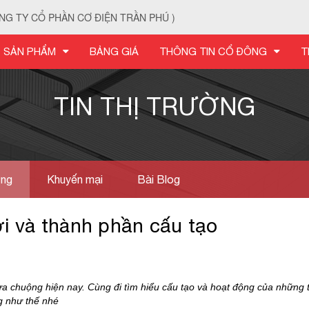
NG TY CỔ PHẦN CƠ ĐIỆN TRẦN PHÚ )
SẢN PHẨM
BẢNG GIÁ
THÔNG TIN CỔ ĐÔNG
T
TIN THỊ TRƯỜNG
ờng
Khuyến mại
Bài Blog
i và thành phần cấu tạo
a chuộng hiện nay. Cùng đi tìm hiểu cấu tạo và hoạt động của những t
g như thế nhé