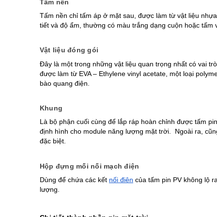
Tấm nền
Tấm nền chỉ tấm áp ở mặt sau, được làm từ vật liệu nhựa 
tiết và độ ẩm, thường có màu trắng dạng cuộn hoặc tấm 
Vật liệu đóng gói
Đây là một trong những vật liệu quan trọng nhất có vai tr
được làm từ EVA – Ethylene vinyl acetate, một loại polym
bào quang điện.
Khung
Là bộ phận cuối cùng để lắp ráp hoàn chỉnh được tấm pi
định hình cho module năng lượng mặt trời.  Ngoài ra, cũ
đặc biệt.
Hộp đựng mối nối mạch điện
Dùng để chứa các kết 
nối điện
 của tấm pin PV không lộ ra
lượng.