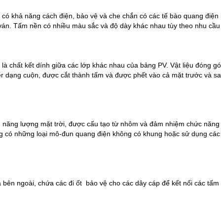
có khả năng cách điện, bảo vệ và che chắn có các tế bào quang điện k
ván. Tấm nền có nhiều màu sắc và độ dày khác nhau tùy theo nhu cầu
ò là chất kết dính giữa các lớp khác nhau của bảng PV. Vật liệu đóng gó
er dạng cuộn, được cắt thành tấm và được phết vào cả mặt trước và sau
n năng lượng mặt trời, được cấu tạo từ nhôm và đảm nhiệm chức năng a
ng có những loại mô-đun quang điện không có khung hoặc sử dụng các 
 bên ngoài, chứa các đi ốt  bảo vệ cho các 
dây cáp
 để kết nối các tấm