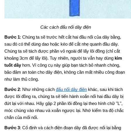
Các cách đấu nối dây điện
Bước 1
: Chúng ta sẽ trước hết cắt hai đầu nối của dây bằng, 
sau đó có thể dùng dao hoặc kéo để cắt nhẹ quanh đầu dây. 
Chúng ta sẽ tách được phần vỏ ngoài để lấy lõi đồng (chỉ cắt 
khoảng 3cm để lấy lõi). Tuy nhiên, người ta vẫn hay dùng 
kìm 
tuốt dây
 hơn. Vì công cụ này giúp bạn tách bỏ nhanh chóng, 
bảo đảm an toàn cho dây điện, không cần mất nhiều công đoạn 
như làm thủ công.
Bước 2
: Như những cách
đấu nối dây điện
 khác, sau khi tách 
được lõi đồng ra, chúng ta sẽ tiến hành xoắn nối hai đầu dây bị 
đứt lại với nhau. Hãy gập 2 phần lõi đồng lại theo hình chữ "L", 
móc chúng vào nhau và xoắn ngược lại. Nhớ kiểm tra độ chắc 
chắn của mối nối.
Bước 3
: Cố định và cách điện đoạn dây đã được nối lại bằng 