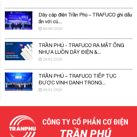
Dây cáp điện Trần Phú – TRAFUCO ghi dấu
ấn với cú...
06/06/2026
TRẦN PHÚ - TRAFUCO RA MẮT ỐNG
NHỰA LUỒN DÂY ĐIỆN &...
20/01/2026
TRẦN PHÚ – TRAFUCO TIẾP TỤC
ĐƯỢC VINH DANH TRONG...
09/01/2026