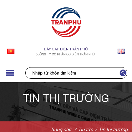
DÂY CÁP ĐIỆN TRẦN PHÚ
( CÔNG TY CỔ PHẦN CƠ ĐIỆN TRẦN PHÚ )
TIN THỊ TRƯỜNG
Trang chủ
/
Tin tức
/
Tin thị trường