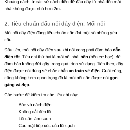
Khoảng cách từ các sứ cách điện đỡ đầu dây từ nhà đến mái 
nhà không được nhỏ hơn 2m.
2. Tiêu chuẩn đấu nối dây điện: Mối nối
Mối nối dây điện đúng tiêu chuẩn cần đạt một số những yêu 
cầu.
Đầu tiên, mối nối dây điện sau khi nối xong phải đảm bảo 
dẫn 
điện tốt. 
Tiêu chí thứ hai là mối nối phải 
bền 
(bền cơ học), để 
đảm bảo không đứt gãy trong quá trình sử dụng. Tiếp theo, dây 
điện được nối đúng sẽ chắc chắn 
an toàn về điện
. Cuối cùng, 
cũng không kém quan trọng đó là mối nối cần được nối 
gọn 
gàng và đẹp
.
Các bước để kiểm tra các tiêu chí này:
- Bóc vỏ cách điện
- Không cắt đến lõi
- Lõi cần làm sạch
- Các mặt tiếp xúc của lõi sạch