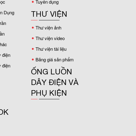
ọc
Tuyển dụng
ân Dụng
THƯ VIỆN
rần
Thư viện ảnh
ần
Thư viện video
hác
Thư viện tài liệu
 điện
Bảng giá sản phẩm
 điện
ỐNG LUỒN
DÂY ĐIỆN VÀ
PHỤ KIỆN
OK