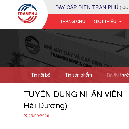
DÂY CÁP ĐIỆN TRẦN PHÚ
( CÔ
TRANG CHỦ
GIỚI THIỆU
Tin nội bộ
Tin sản phẩm
Tin thị trư
Tuyển dụng
TUYỂN DỤNG NHÂN VIÊN HÀ
Hải Dương)
29/09/2020