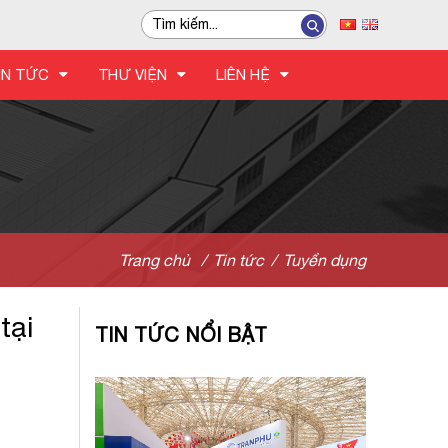
IN TỨC
THƯ VIỆN
LIÊN HỆ
Trang chủ
/
Tin tức
/
Tuyển dụng
tại
TIN TỨC NỔI BẬT