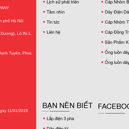
Lịch sử phát triển
Cáp Nhôm B
PANY
Tầm nhìn
Dây Điện D
h phố Hà Nội
Tin tức
Cáp Nhôm T
Liên hệ
Cáp Đồng Tr
 Dương), Lô IN-1,
Sản Phẩm K
Ống luồn dây
Danh Tuyên, Phúc
Ống luồn dây
BẠN NÊN BIẾT
FACEBO
gày 11/01/2018
Lắp điện 3 pha
Dây điện từ