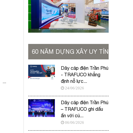
60 NĂM DỰNG XÂY UY TÍN
VỮNG BỀN
Dây cáp điện Trần Phú
- TRAFUCO khẳng
 ...
định nỗ lực...
24/06/2026
Dây cáp điện Trần Phú
– TRAFUCO ghi dấu
ấn với cú...
06/06/2026