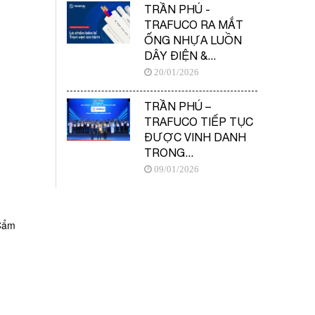
TRẦN PHÚ -
TRAFUCO RA MẮT
ỐNG NHỰA LUỒN
DÂY ĐIỆN &...
20/01/2026
TRẦN PHÚ –
TRAFUCO TIẾP TỤC
ĐƯỢC VINH DANH
TRONG...
09/01/2026
 Cẩm