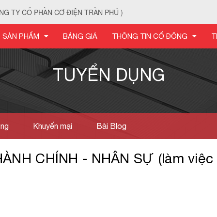
NG TY CỔ PHẦN CƠ ĐIỆN TRẦN PHÚ )
SẢN PHẨM
BẢNG GIÁ
THÔNG TIN CỔ ĐÔNG
T
TUYỂN DỤNG
ờng
Khuyến mại
Bài Blog
NH CHÍNH - NHÂN SỰ (làm việc 