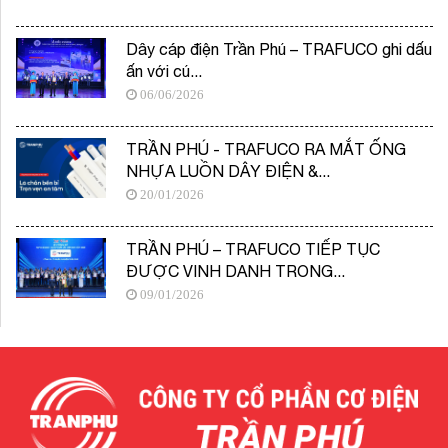
Dây cáp điện Trần Phú – TRAFUCO ghi dấu
ấn với cú...
06/06/2026
TRẦN PHÚ - TRAFUCO RA MẮT ỐNG
NHỰA LUỒN DÂY ĐIỆN &...
20/01/2026
TRẦN PHÚ – TRAFUCO TIẾP TỤC
ĐƯỢC VINH DANH TRONG...
09/01/2026