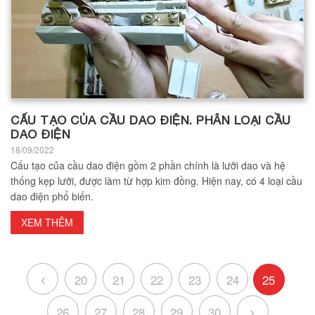
CẤU TẠO CỦA CẦU DAO ĐIỆN. PHÂN LOẠI CẦU
DAO ĐIỆN
18/09/2022
Cấu tạo của cầu dao điện gồm 2 phần chính là lưỡi dao và hệ
thống kẹp lưỡi, được làm từ hợp kim đồng. Hiện nay, có 4 loại cầu
dao điện phổ biến.
XEM THÊM
20
21
22
23
24
25
26
27
28
29
30