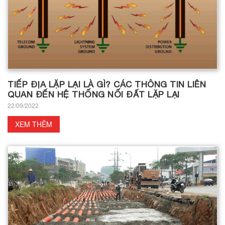
TIẾP ĐỊA LẶP LẠI LÀ GÌ? CÁC THÔNG TIN LIÊN
QUAN ĐẾN HỆ THỐNG NỐI ĐẤT LẶP LẠI
22/09/2022
XEM THÊM