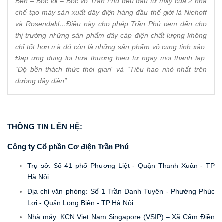
Bện – Bọc lõi – Bọc vỏ Trần Phú đều đầu tư máy của 2 nhà
chế tạo máy sản xuất dây điện hàng đầu thế giới là Niehoff
và Rosendahl…Điều này cho phép Trần Phú đem đến cho
thị trường những sản phẩm dây cáp điện chất lượng không
chỉ tốt hơn mà đó còn là những sản phẩm vô cùng tinh xảo.
Đáp ứng đúng lời hứa thương hiệu từ ngày mới thành lập:
“Độ bền thách thức thời gian” và “Tiêu hao nhỏ nhất trên
đường dây điện”.
THÔNG TIN LIÊN HỆ: 
Công ty Cổ phần Cơ điện Trần Phú
Trụ sở: Số 41 phố Phương Liệt - Quận Thanh Xuân - TP 
Hà Nội 
Địa chỉ văn phòng: Số 1 Trần Danh Tuyên - Phường Phúc 
Lợi - Quận Long Biên - TP Hà Nội 
Nhà máy: KCN Viet Nam Singapore (VSIP) – Xã Cẩm Điền 