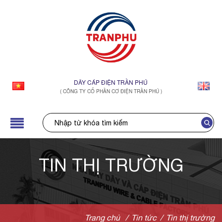
DÂY CÁP ĐIỆN TRẦN PHÚ
( CÔNG TY CỔ PHẦN CƠ ĐIỆN TRẦN PHÚ )
TIN THỊ TRƯỜNG
Trang chủ
/
Tin tức
/
Tin thị trường