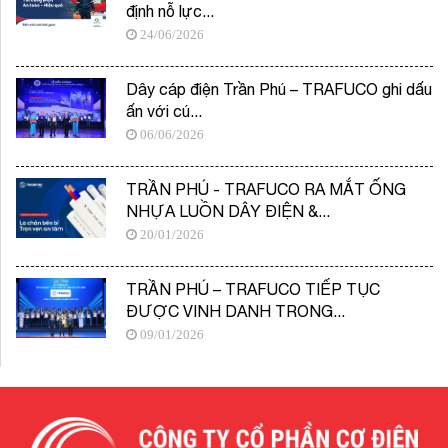
định nỗ lực...
24/06/2026
Dây cáp điện Trần Phú – TRAFUCO ghi dấu
ấn với cú...
06/06/2026
TRẦN PHÚ - TRAFUCO RA MẮT ỐNG
NHỰA LUỒN DÂY ĐIỆN &...
20/01/2026
TRẦN PHÚ – TRAFUCO TIẾP TỤC
ĐƯỢC VINH DANH TRONG...
09/01/2026