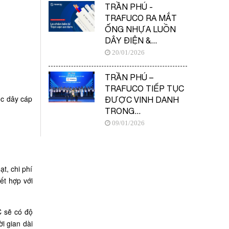
TRẦN PHÚ -
TRAFUCO RA MẮT
ỐNG NHỰA LUỒN
DÂY ĐIỆN &...
20/01/2026
TRẦN PHÚ –
TRAFUCO TIẾP TỤC
ọc dây cáp
ĐƯỢC VINH DANH
TRONG...
09/01/2026
ạt, chi phí
ết hợp với
C sẽ có độ
i gian dài