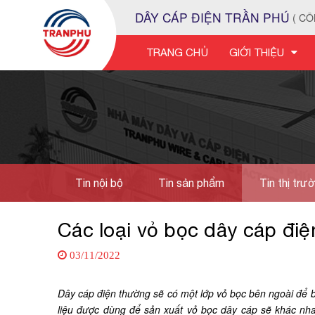
DÂY CÁP ĐIỆN TRẦN PHÚ
( CÔ
TRANG CHỦ
GIỚI THIỆU
Tin nội bộ
Tin sản phẩm
Tin thị trư
Tuyển dụng
Các loại vỏ bọc dây cáp điệ
03/11/2022
Dây cáp điện thường sẽ có một lớp vỏ bọc bên ngoài để 
liệu được dùng để sản xuất vỏ bọc dây cáp sẽ khác nha