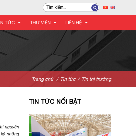
IN TỨC
THƯ VIỆN
LIÊN HỆ
Trang chủ
/
Tin tức
/
Tin thị trường
TIN TỨC NỔI BẬT
thì nguyên
c kỹ những