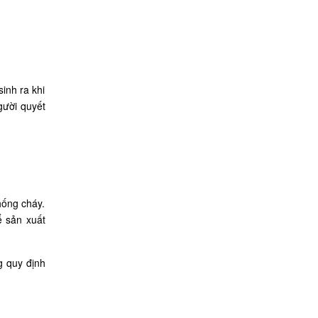
inh ra khi
gười quyết
hống cháy.
ể sản xuất
g quy định