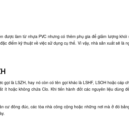
n được làm từ nhựa PVC nhưng có thêm phụ gia để giảm lượng khói s
đặc điểm kỹ thuật về việc sử dụng cụ thể. Vì vậy, nhà sản xuất sẽ là n
SZH
ợc gọi là LSZH, hay nó còn có tên gọi khác là LSHF, LSOH hoặc cáp c
ất ít hoặc không chứa Clo. Khi tiến hành đốt các nguyên liệu dùng đ
.
n cư đông đúc, các tòa nhà công cộng hoặc những nơi mà ở đó bản
này.