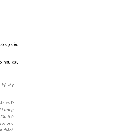
 có độ dẻo
có nhu cầu
 kỷ xây
ản xuất
ất trong
đầu thế
g không
ền thách