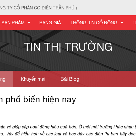
NG TY CỔ PHẦN CƠ ĐIỆN TRẦN PHÚ )
SẢN PHẨM
BẢNG GIÁ
THÔNG TIN CỔ ĐÔNG
T
TIN THỊ TRƯỜNG
ờng
Khuyến mại
Bài Blog
n phổ biến hiện nay
bảo vệ giúp cáp hoạt động hiệu quả hơn. Ở mỗi môi trường khác nhau 
u. Vậy để hiểu hơn về các loại vỏ bọc dây cáp điện thì bạn hãy đọ