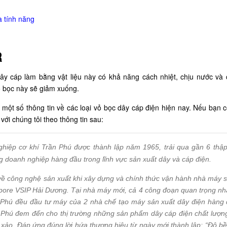
à tính năng
R
dây cáp làm bằng vật liệu này có khả năng cách nhiệt, chịu nước và
vỏ bọc này sẽ giảm xuống.
 một số thông tin về các loại vỏ bọc dây cáp điện hiện nay. Nếu bạn 
với chúng tôi theo thông tin sau:
ghiệp cơ khí Trần Phú được thành lập năm 1965, trải qua gần 6 thập
g doanh nghiệp hàng đầu trong lĩnh vực sản xuất dây và cáp điện.
về công nghệ sản xuất khi xây dựng và chính thức vận hành nhà máy s
pore VSIP Hải Dương. Tại nhà máy mới, cả 4 công đoạn quan trọng nh
n Phú đều đầu tư máy của 2 nhà chế tạo máy sản xuất dây điện hàng 
n Phú đem đến cho thị trường những sản phẩm dây cáp điện chất lượn
 xảo. Đáp ứng đúng lời hứa thương hiệu từ ngày mới thành lập: “Độ b