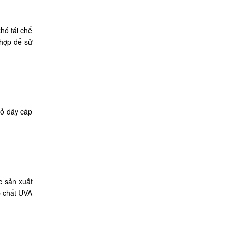
hó tái chế
 hợp để sử
vỏ dây cáp
c sản xuất
p chất UVA