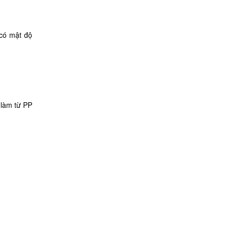
 có mật độ
 làm từ PP