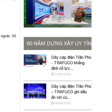
 ngoài. Vỏ
60 NĂM DỰNG XÂY UY TÍN
VỮNG BỀN
Dây cáp điện Trần Phú
- TRAFUCO khẳng
định nỗ lực...
24/06/2026
Dây cáp điện Trần Phú
– TRAFUCO ghi dấu
ấn với cú...
06/06/2026