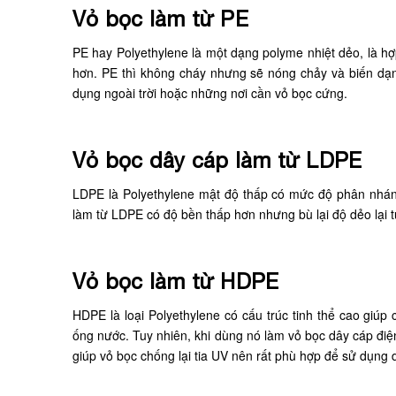
Vỏ bọc làm từ PE
PE hay Polyethylene là một dạng polyme nhiệt dẻo, là hợ
hơn. PE thì không cháy nhưng sẽ nóng chảy và biến dạ
dụng ngoài trời hoặc những nơi cần vỏ bọc cứng.
Vỏ bọc dây cáp làm từ LDPE
LDPE là Polyethylene mật độ thấp có mức độ phân nhánh
làm từ LDPE có độ bền thấp hơn nhưng bù lại độ dẻo lại 
Vỏ bọc làm từ HDPE
HDPE là loại Polyethylene có cấu trúc tinh thể cao giú
ống nước. Tuy nhiên, khi dùng nó làm vỏ bọc dây cáp điện
giúp vỏ bọc chống lại tia UV nên rất phù hợp để sử dụng 