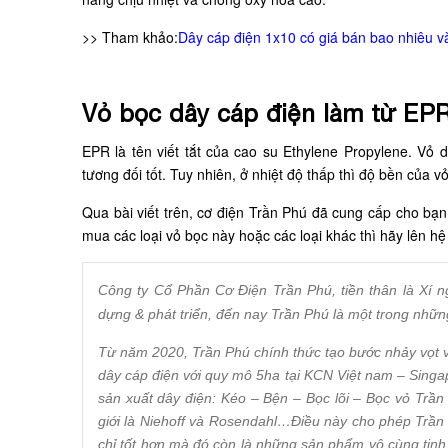
>> Tham khảo:
Dây cáp điện 1x10 có giá bán bao nhiêu v
Vỏ bọc dây cáp điện làm từ EP
EPR là tên viết tắt của cao su Ethylene Propylene. Vỏ 
tương đối tốt. Tuy nhiên, ở nhiệt độ thấp thì độ bền của 
Qua bài viết trên, cơ điện Trần Phú đã cung cấp cho bạn
mua các loại vỏ bọc này hoặc các loại khác thì hãy lên hệ 
Công ty Cổ Phần Cơ Điện Trần Phú, tiền thân là Xí n
dựng & phát triển, đến nay Trần Phú là một trong nhữn
Từ năm 2020, Trần Phú chính thức tạo bước nhảy vọt 
dây cáp điện với quy mô 5ha tại KCN Việt nam – Singa
sản xuất dây điện: Kéo – Bện – Bọc lõi – Bọc vỏ Trầ
giới là Niehoff và Rosendahl…Điều này cho phép Trầ
chỉ tốt hơn mà đó còn là những sản phẩm vô cùng tinh