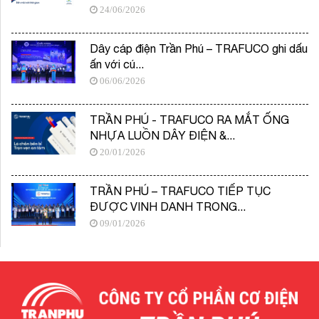
24/06/2026
Dây cáp điện Trần Phú – TRAFUCO ghi dấu
ấn với cú...
06/06/2026
TRẦN PHÚ - TRAFUCO RA MẮT ỐNG
NHỰA LUỒN DÂY ĐIỆN &...
20/01/2026
TRẦN PHÚ – TRAFUCO TIẾP TỤC
ĐƯỢC VINH DANH TRONG...
09/01/2026