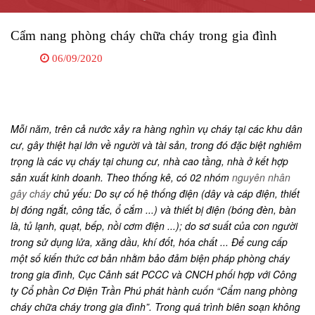
Cẩm nang phòng cháy chữa cháy trong gia đình
06/09/2020
Mỗi năm, trên cả nước xảy ra hàng nghìn vụ cháy tại các khu dân
cư, gây thiệt hại lớn về người và tài sản, trong đó đặc biệt nghiêm
trọng là các vụ cháy tại chung cư, nhà cao tầng, nhà ở kết hợp
sản xuất kinh doanh. Theo thống kê, có 02 nhóm
nguyên nhân
gây cháy
chủ yếu: Do sự cố hệ thống điện (dây và cáp điện, thiết
bị đóng ngắt, công tắc, ổ cắm ...) và thiết bị điện (bóng đèn, bàn
là, tủ lạnh, quạt, bếp, nồi cơm điện ...); do sơ suất của con người
trong sử dụng lửa, xăng dầu, khí đốt, hóa chất ... Để cung cấp
một số kiến thức cơ bản nhằm bảo đảm biện pháp phòng cháy
trong gia đình, Cục Cảnh sát PCCC và CNCH phối hợp với Công
ty Cổ phần Cơ Điện Trần Phú phát hành cuốn “Cẩm nang phòng
cháy chữa cháy trong gia đình”. Trong quá trình biên soạn không