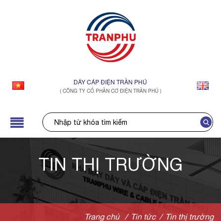
DÂY CÁP ĐIỆN TRẦN PHÚ
( CÔNG TY CỔ PHẦN CƠ ĐIỆN TRẦN PHÚ )
TIN THỊ TRƯỜNG
Trang chủ
/
Tin tức
/
Tin thị trường