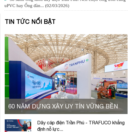
uPVC hay Ống đàn...
(02/03/2026)
TIN TỨC NỔI BẬT
60 NĂM DỰNG XÂY UY TÍN VỮNG BỀN
Dây cáp điện Trần Phú - TRAFUCO khẳng
định nỗ lực...