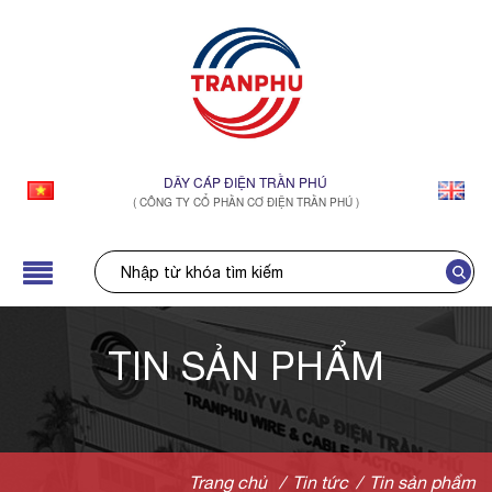
DÂY CÁP ĐIỆN TRẦN PHÚ
( CÔNG TY CỔ PHẦN CƠ ĐIỆN TRẦN PHÚ )
TIN SẢN PHẨM
Trang chủ
/
Tin tức
/
Tin sản phẩm