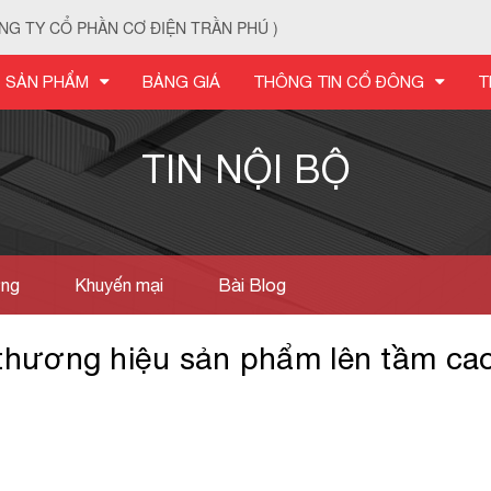
NG TY CỔ PHẦN CƠ ĐIỆN TRẦN PHÚ )
SẢN PHẨM
BẢNG GIÁ
THÔNG TIN CỔ ĐÔNG
T
TIN NỘI BỘ
ờng
Khuyến mại
Bài Blog
hương hiệu sản phẩm lên tầm ca