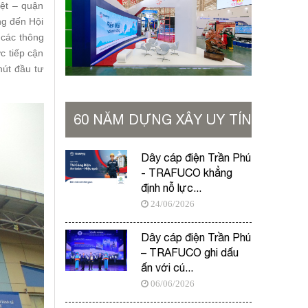
iệt – quận
ng đến Hội
 các thông
c tiếp cận
hút đầu tư
60 NĂM DỰNG XÂY UY TÍN
VỮNG BỀN
Dây cáp điện Trần Phú
- TRAFUCO khẳng
định nỗ lực...
24/06/2026
Dây cáp điện Trần Phú
– TRAFUCO ghi dấu
ấn với cú...
06/06/2026