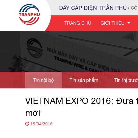
DÂY CÁP ĐIỆN TRẦN PHÚ
( CÔ
TRANG CHỦ
GIỚI THIỆU
Tin nội bộ
Tin sản phẩm
Tin thị trư
Tuyển dụng
VIETNAM EXPO 2016: Đưa t
mới
19/04/2016