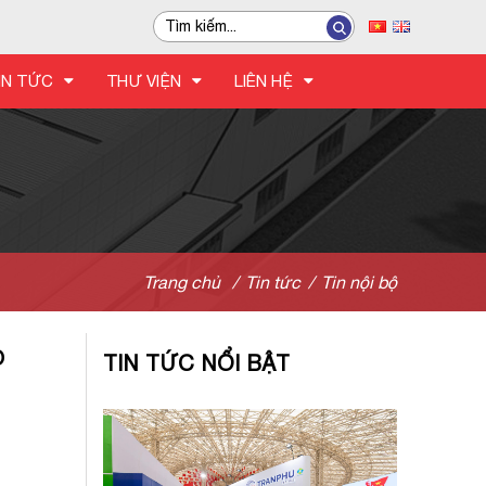
IN TỨC
THƯ VIỆN
LIÊN HỆ
Trang chủ
/
Tin tức
/
Tin nội bộ
o
TIN TỨC NỔI BẬT