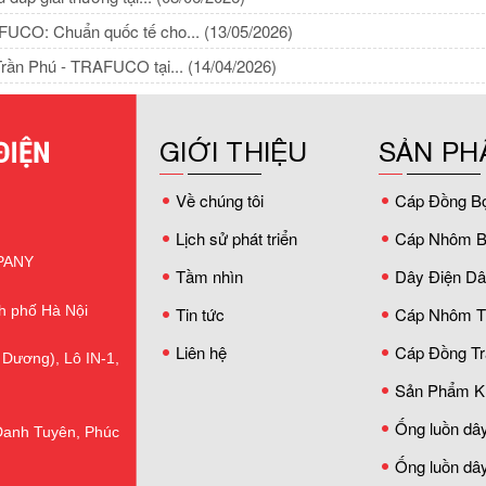
AFUCO: Chuẩn quốc tế cho...
(13/05/2026)
 Trần Phú - TRAFUCO tại...
(14/04/2026)
GIỚI THIỆU
SẢN PH
Về chúng tôi
Cáp Đồng B
Lịch sử phát triển
Cáp Nhôm B
PANY
Tầm nhìn
Dây Điện D
h phố Hà Nội
Tin tức
Cáp Nhôm T
Liên hệ
Cáp Đồng Tr
 Dương), Lô IN-1,
Sản Phẩm K
Ống luồn dây
Danh Tuyên, Phúc
Ống luồn dây