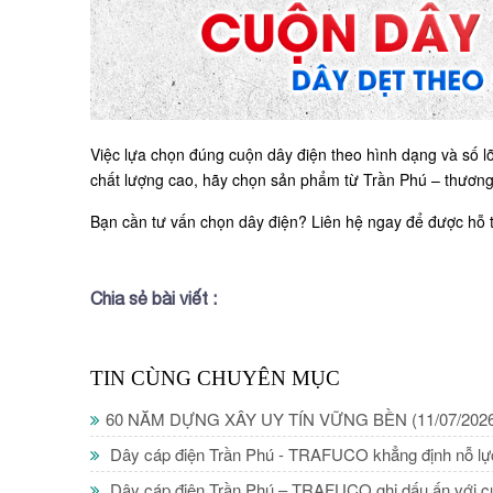
Việc lựa chọn đúng cuộn dây điện theo hình dạng và số l
chất lượng cao, hãy chọn sản phẩm từ Trần Phú – thương
Bạn cần tư vấn chọn dây điện? Liên hệ ngay để được hỗ tr
Chia sẻ bài viết :
TIN CÙNG CHUYÊN MỤC
60 NĂM DỰNG XÂY UY TÍN VỮNG BỀN
(11/07/202
Dây cáp điện Trần Phú - TRAFUCO khẳng định nỗ lự
Dây cáp điện Trần Phú – TRAFUCO ghi dấu ấn với cú đ