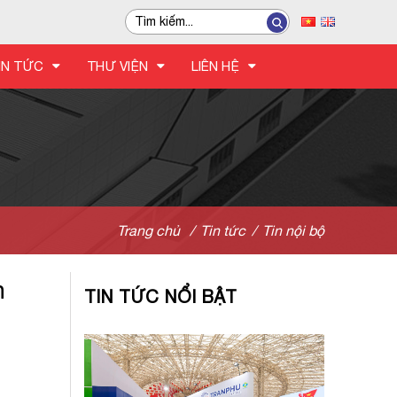
IN TỨC
THƯ VIỆN
LIÊN HỆ
Trang chủ
/
Tin tức
/
Tin nội bộ
h
TIN TỨC NỔI BẬT