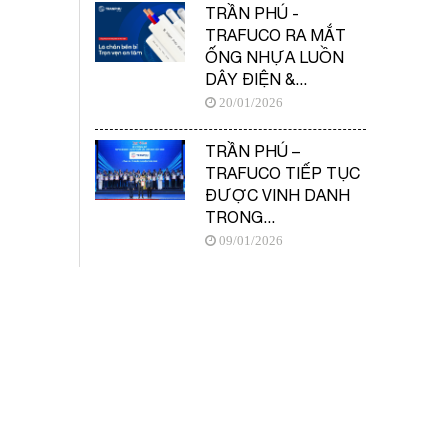
TRẦN PHÚ -
TRAFUCO RA MẮT
ỐNG NHỰA LUỒN
DÂY ĐIỆN &...
20/01/2026
TRẦN PHÚ –
TRAFUCO TIẾP TỤC
ĐƯỢC VINH DANH
TRONG...
09/01/2026