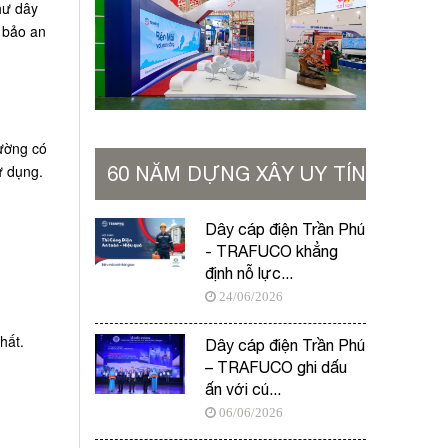
hư dây
m bảo an
hường có
ử dụng.
60 NĂM DỰNG XÂY UY TÍN
VỮNG BỀN
Dây cáp điện Trần Phú
- TRAFUCO khẳng
định nỗ lực...
24/06/2026
hất.
Dây cáp điện Trần Phú
– TRAFUCO ghi dấu
ấn với cú...
06/06/2026