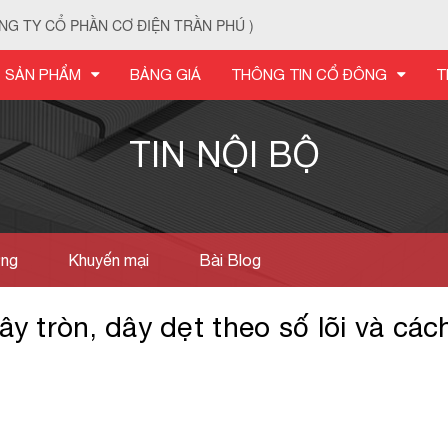
NG TY CỔ PHẦN CƠ ĐIỆN TRẦN PHÚ )
SẢN PHẨM
BẢNG GIÁ
THÔNG TIN CỔ ĐÔNG
T
TIN NỘI BỘ
ờng
Khuyến mại
Bài Blog
y tròn, dây dẹt theo số lõi và các