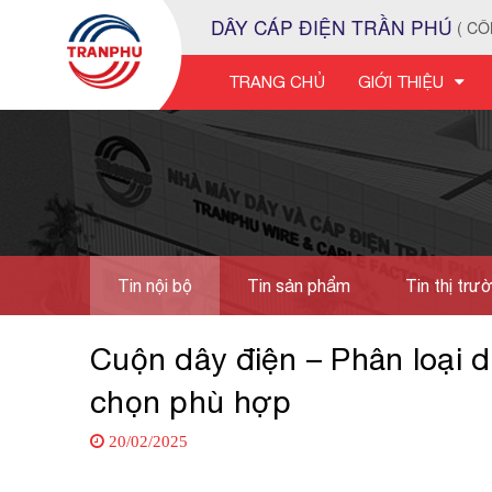
DÂY CÁP ĐIỆN TRẦN PHÚ
( CÔ
TRANG CHỦ
GIỚI THIỆU
Tin nội bộ
Tin sản phẩm
Tin thị trư
Tuyển dụng
Cuộn dây điện – Phân loại dâ
chọn phù hợp
20/02/2025