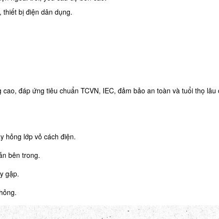
 thiết bị điện dân dụng.
 cao, đáp ứng tiêu chuẩn TCVN, IEC, đảm bảo an toàn và tuổi thọ lâu 
h
y hỏng lớp vỏ cách điện.
ẫn bên trong.
y gập.
 hỏng.