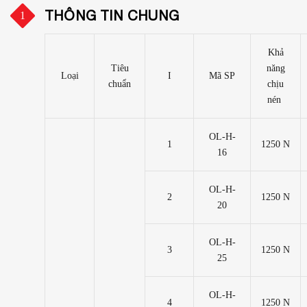
THÔNG TIN CHUNG
Khả
Tiêu
năng
Loại
I
Mã SP
chuẩn
chịu
nén
OL-H-
1
1250 N
16
OL-H-
2
1250 N
20
OL-H-
3
1250 N
25
OL-H-
4
1250 N