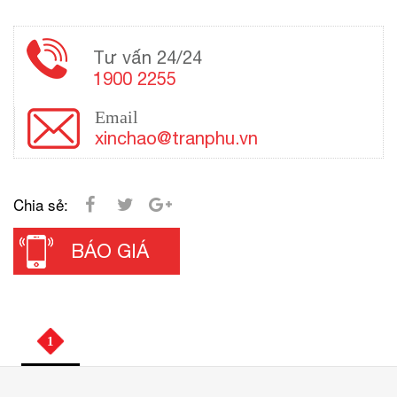
Tư vấn 24/24
1900 2255
Email
xinchao@tranphu.vn
Chia sẻ:
BÁO GIÁ
1