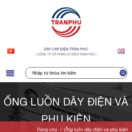
DÂY CÁP ĐIỆN TRẦN PHÚ
( CÔNG TY CỔ PHẦN CƠ ĐIỆN TRẦN PHÚ )
ỐNG LUỒN DÂY ĐIỆN VÀ
PHỤ KIỆN
Trang chủ
/
Ống luồn dây điện và phụ kiện