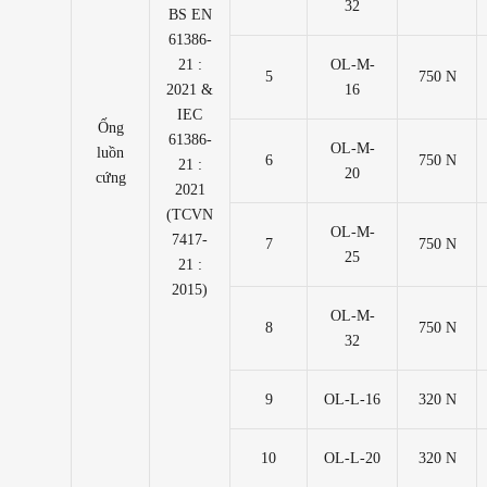
32
BS EN
61386-
21 :
OL-M-
5
750 N
2021 &
16
IEC
Ống
61386-
OL-M-
luồn
6
750 N
21 :
20
cứng
2021
(TCVN
OL-M-
7417-
7
750 N
25
21 :
2015)
OL-M-
8
750 N
32
9
OL-L-16
320 N
10
OL-L-20
320 N