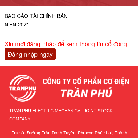
BÁO CÁO TÀI CHÍNH BÁN
NIÊN 2021
Xin mời đăng nhập để xem thông tin cổ đông.
Đăng nhập ngay
TRAN PHU ELECTRIC MECHANICAL JOINT STOCK
COMPANY
Trụ sở: Đường Trần Danh Tuyên, Phường Phúc Lợi, Thành