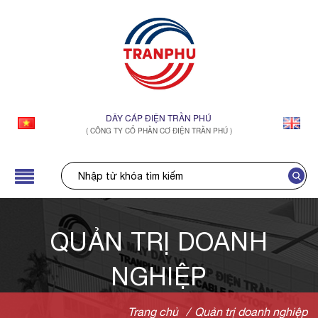
DÂY CÁP ĐIỆN TRẦN PHÚ
( CÔNG TY CỔ PHẦN CƠ ĐIỆN TRẦN PHÚ )
QUẢN TRỊ DOANH
NGHIỆP
Trang chủ
/
Quản trị doanh nghiệp